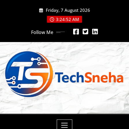
Skip
Friday, 7 August 2026
to
content
3:24:53 AM
Follow Me
Latest Tech News, Gadgets & Blogging Tips