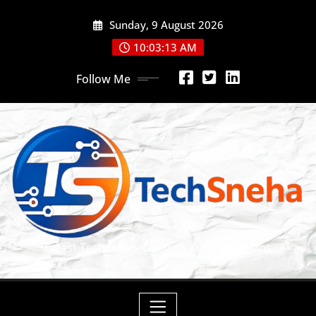
Skip
Sunday, 9 August 2026
to
content
10:03:14 AM
Follow Me
Latest Tech News, Gadgets & Blogging Tips